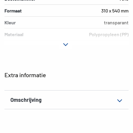
Formaat
310 x 540 mm
Kleur
transparant
Materiaal
Polypropyleen (PP)
Uitvoering
Blauw rand
Milieu
PVC vrij, weekmakervrij
EAN
4008705073103
Extra informatie
Omschrijving