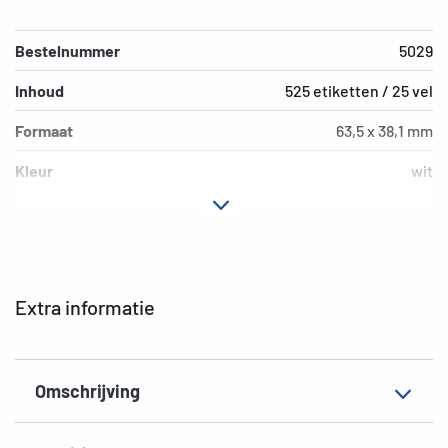
Bestelnummer
5029
Inhoud
525 etiketten / 25 vel
Formaat
63,5 x 38,1 mm
Kleur
wit
Hechteigenschap
permanent
Printertype
Laser, Copy, Ink
Vorm van de hoeken
afgerond
Extra informatie
Materiaal
Papier, mat
EAN
4008705050296
Omschrijving