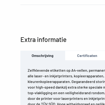
Extra informatie
Omschrijving
Certificaten
Zelfklevende etiketten op A4-vellen, permanen
alle laser- en inkjetprinters, kopieerapparaten
kleurenkopieerapparaten. Gegarandeerd storin
voor high-speed dankzij extra sterke speciale 
top-vlakligging en een veiligheidsrand rondo
door de printer voor laserprinters en inkjetpri
door de TÜV SÜD. Hoge witheidsgraad en gelijk