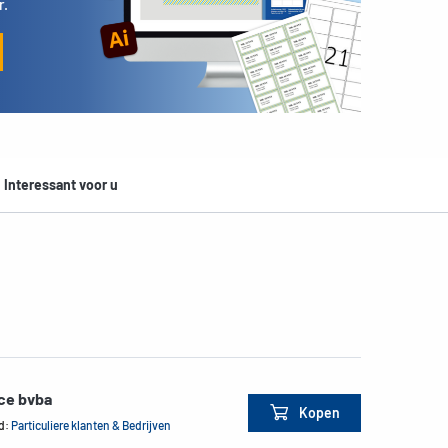
r.
Interessant voor u
ce bvba
Kopen
d:
Particuliere klanten & Bedrijven