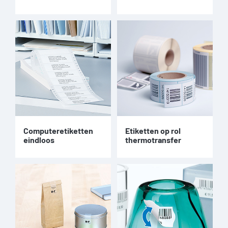
Computeretiketten
Etiketten op rol
eindloos
thermotransfer