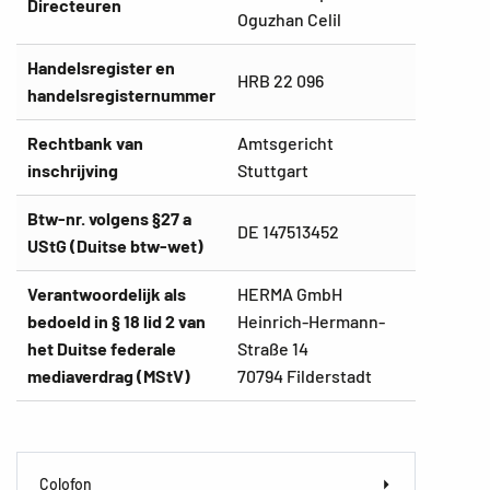
Directeuren
Oguzhan Celil
Handelsregister en
HRB 22 096
handelsregisternummer
Rechtbank van
Amtsgericht
inschrijving
Stuttgart
Btw-nr. volgens §27 a
DE 147513452
UStG (Duitse btw-wet)
Verantwoordelijk als
HERMA GmbH
bedoeld in § 18 lid 2 van
Heinrich-Hermann-
het Duitse federale
Straße 14
mediaverdrag (MStV)
70794 Filderstadt
Colofon